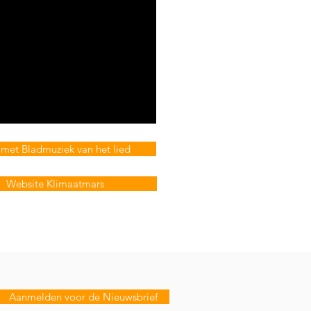
met Bladmuziek van het lied
Website Klimaatmars
Aanmelden voor de Nieuwsbrief