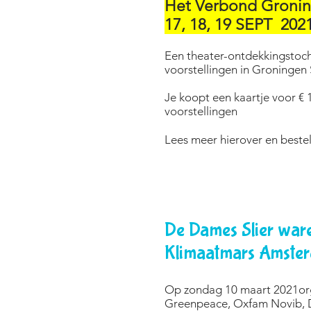
Het Verbond Groni
17, 18, 19 SEPT 202
Een theater-ontdekkingstoch
voorstellingen in Groningen 
Je koopt een kaartje voor € 1
voorstellingen
Lees meer hierover en beste
De Dames Slier ware
Klimaatmars Amste
Op zondag 10 maart 2021org
Greenpeace, Oxfam Novib,