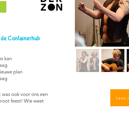
A
n de Containerhub
es kan
daag
nieuwe plan
daag
t was ook voor ons een
Lees 
root feest! Wie weet