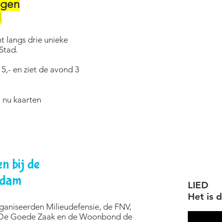
ngen
1
t langs drie unieke
Stad.
5,- en ziet de avond 3
l nu kaarten
n bij de
rdam
LIED
Het is 
aniseerden Milieudefensie, de FNV,
 De Goede Zaak en de Woonbond de