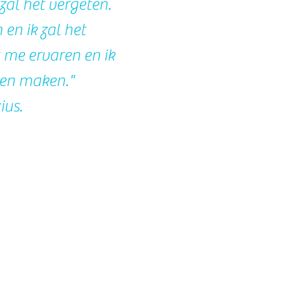
 zal het vergeten.
 en ik zal het
 me ervaren en ik
gen maken."
ius.