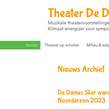
Theater De D
Muzikale theatervoorstelling
Klimaat energizer voor sympo
Home
Theater op scholen
Milieu & edu
Nieuws Archief
De Dames Slier war
Noorderzon 2023